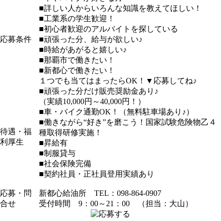
■詳しい人からいろんな知識を教えてほしい！
■工業系の学生歓迎！
■初心者歓迎のアルバイトを探している
応募条件
■頑張った分、給与が欲しい♪
■時給があがると嬉しい♪
■那覇市で働きたい！
■新都心で働きたい！
１つでも当てはまったらOK！▼応募してね♪
■頑張った分だけ販売奨励金あり♪
（実績10,000円～40,000円！）
■車・バイク通勤OK！（無料駐車場あり♪）
■働きながら“好き”を磨こう！国家試験危険物乙４
待遇・福
種取得研修実施！
利厚生
■昇給有
■制服貸与
■社会保険完備
■契約社員・正社員登用実績あり
応募・問
新都心給油所 TEL：098-864-0907
合せ
受付時間 9：00～21：00 （担当：大山）