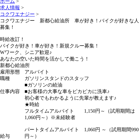
ホーム
>
求人情報
>
コクワエナジー
>
コクワエナジー 新都心給油所 車が好き！バイクが好きな人
募集！
時給改訂！
バイクが好き！車が好き！新規クルー募集！
Wワーク、シニア歓迎♪
あなたの空いた時間を活かして働こう！
新都心給油所
雇用形態
アルバイト
職種
ガソリンスタンドのスタッフ
■ガソリンの給油
仕事内容
■お客様の大事な車をピカピカに洗車♪
初心者でもわかるように先輩が教えます♪
★時給
フルタイムアルバイト 1,150円～（試用期間は
1,060円～）※未経験者
パートタイムアルバイト 1,060円 ～（試用期間990
給与
円～）