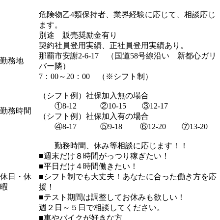
危険物乙4類保持者、業界経験に応じて、相談応じ
ます。
別途 販売奨励金有り
契約社員登用実績、正社員登用実績あり。
那覇市安謝2-6-17 （国道58号線沿い 新都心ガリ
勤務地
バー隣）
7：00～20：00 （※シフト制）
（シフト例）社保加入無の場合
①8-12 ②10-15 ③12-17
勤務時間
（シフト例）社保加入有の場合
④8-17 ⑤9-18 ⑥12-20 ⑦13-20
勤務時間、休み等相談に応じます！！
■週末だけ８時間がっつり稼ぎたい！
■平日だけ４時間働きたい！
休日・休
■シフト制でも大丈夫！あなたに合った働き方を応
暇
援！
■テスト期間は調整してお休みも欲しい！
週２日～５日で相談してください。
■車やバイクが好きな方