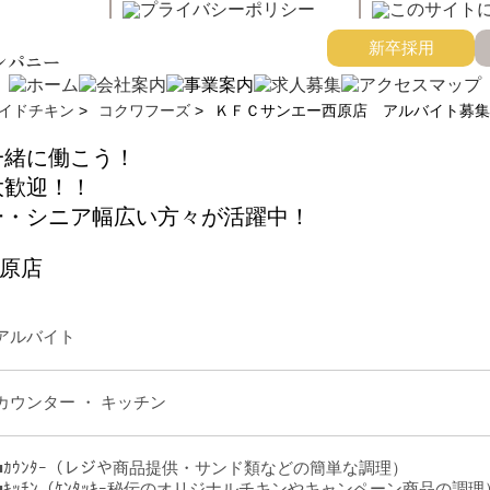
新卒採用
ンパニー
イドチキン
>
コクワフーズ
>
ＫＦＣサンエー西原店 アルバイト募集
一緒に働こう！
大歓迎！！
ー・シニア幅広い方々が活躍中！
原店
アルバイト
カウンター ・ キッチン
■ｶｳﾝﾀｰ（レジや商品提供・サンド類などの簡単な調理）
■ｷｯﾁﾝ（ｹﾝﾀｯｷｰ秘伝のオリジナルチキンやキャンペーン商品の調理