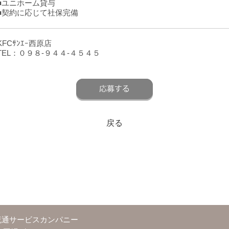
■ユニホーム貸与
■契約に応じて社保完備
KFCｻﾝｴｰ西原店
TEL：０９８-９４４-４５４５
戻る
流通サービスカンパニー