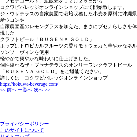
「ブセナゴールド」瓶販売を１２月２５日から
コクワビバレッジオンラインショップにて開始致します。
ジ・ウザテラスの自家農園で栽培収穫した小麦を原料に沖縄県
産ウコンや
自家農園産のレモングラスを加えた、まさにブセナらしさを体
現した
クラフトビール「ＢＵＳＥＮＡ ＧＯＬＤ」
ホップはトロピカルフルーツの香りモトウェカと華やかなネル
ソンソーヴィンを使用
軽やかで爽やかな味わいに仕上げました。
個性溢れるザ・ブセナテラスのオンリーワンクラフトビール
「ＢＵＳＥＮＡ ＧＯＬＤ」をご堪能ください。
詳しくは コクワビバレッジオンラインショップ
https://kokuwa-beverage.com/
<< 前へ
一覧へ
次へ >>
プライバシーポリシー
このサイトについて
サイトマップ